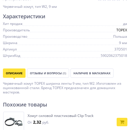
Червячный хомут, тип W2, 9 мм
Характеристики
Хит продаж
да
Производитель
TOPEX
Производство
Польша
Ширина
9 мм
Артикул
37D501
ШтрихКод
5902062375018
ОПИСАНИЕ
ОТЗЫВЫ И ВОПРОСЫ
(0)
НАЛИЧИЕ В МАГАЗИНАХ
Червячный хомут TOPEX ширина ленты 9 мм, тип W2. Изготовлен из
оцинкованной стали. Бренд TOPEX предназначен для домашних
мастеров.
Похожие товары
Хомут силовой пластиковый Clip-Track
2,32
От
руб.