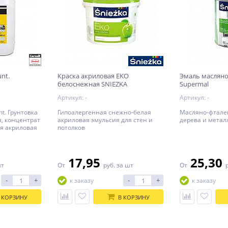
unt.
Краска акриловая EKO
Эмаль масляно
белоснежная SNIEZKA
Supermal
ая,
Артикул: -
Артикул: -
nt. Грунтовка
Гипоалергенная снежно-белая
Масляно-фтале
, концентрат
акриловая эмульсия для стен и
дерева и метал
я акриловая
потолков
хностного
17,95
25,30
шт
От
руб.
за шт
От
-
+
-
+
к заказу
к заказу
 КОРЗИНУ
В КОРЗИНУ