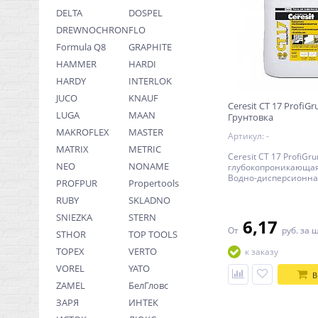
DELTA
DOSPEL
DREWNOCHRON
FLO
Formula Q8
GRAPHITE
HAMMER
HARDI
HARDY
INTERLOK
JUCO
KNAUF
Ceresit CT 17 ProfiGr
LUGA
MAAN
Грунтовка
глубокопроникающ
MAKROFLEX
MASTER
Артикул: -
концентрат
MATRIX
METRIC
Ceresit CT 17 ProfiGru
NEO
NONAME
глубокопроникающая
Водно-дисперсионна
PROFPUR
Propertools
грунтовка для повер
усиления основания
RUBY
SKLADNO
SNIEZKA
STERN
6,17
От
руб.
за 
STHOR
TOP TOOLS
TOPEX
VERTO
к заказу
VOREL
YATO
В
ZAMEL
БелГловс
ЗАРЯ
ИНТЕК