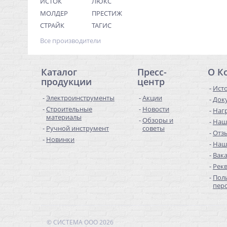
ИСТОК
ЛЮКС
МОЛДЕР
ПРЕСТИЖ
СТРАЙК
ТАГИС
Все производители
Каталог
Пресс-
О К
продукции
центр
Ист
Электроинструменты
Акции
Док
Строительные
Новости
Наг
материалы
Обзоры и
Наш
Ручной инструмент
советы
Отз
Новинки
Наш
Вак
Рек
Пол
пер
© СИСТЕМА ООО 2026