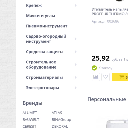
Крепеж
Утеплитель напыл
PROFPUR THERMO 8
Маяки и углы
Артикул: 003686
Пневмоинструмент
Садово-огородный
инструмент
Средства защиты
25,92
руб.
за 1 
Строительное
оборудование
К заказу
Стройматериалы
В
Электротовары
Персональные
Бренды
ALUMET
ATLAS
BAUWELT
BINAGroup
CERESIT
DEKORAL