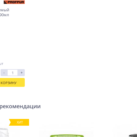
яемый
90мл
шт
-
+
 КОРЗИНУ
 рекомендации
ХИТ