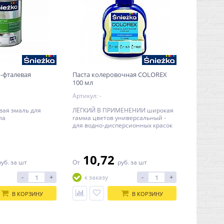
-фталевая
Паста колеровочная COLOREX
100 мл
Артикул: -
вая эмаль для
ЛЁГКИЙ В ПРИМЕНЕНИИ широкая
ла
гамма цветов универсальный -
для водно-дисперсионных красок
и красок на основе растворителей
10,72
руб.
за шт
От
руб.
за шт
-
+
-
+
к заказу
В КОРЗИНУ
В КОРЗИНУ